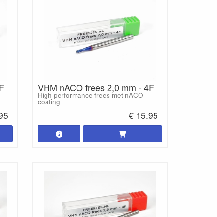
F
VHM nACO frees 2,0 mm - 4F
High performance frees met nACO
coating
.95
€ 15.95