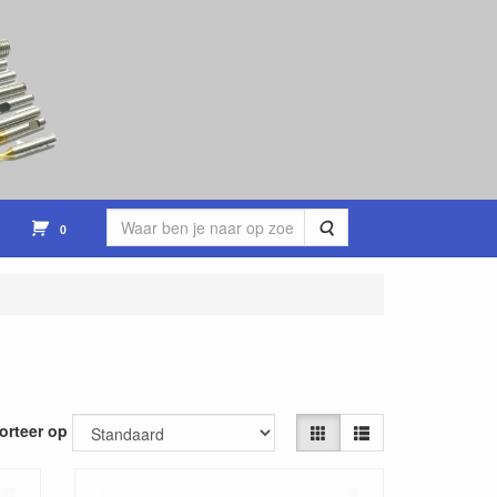
Zoeken
0
orteer op