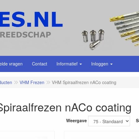
elde vragen
Contact
Informatief
Inloggen
ducten
VHM Frezen
VHM Spiraalfrezen nACo coating
piraalfrezen nACo coating
Weergave
S