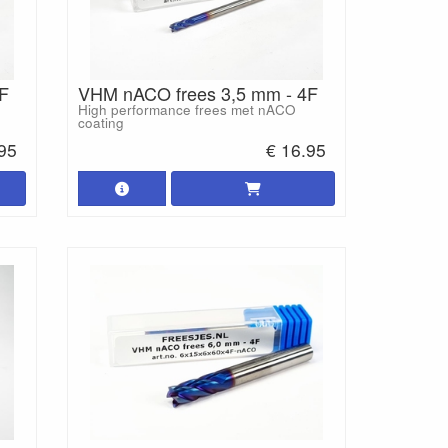
F
VHM nACO frees 3,5 mm - 4F
High performance frees met nACO
coating
.95
€ 16.95