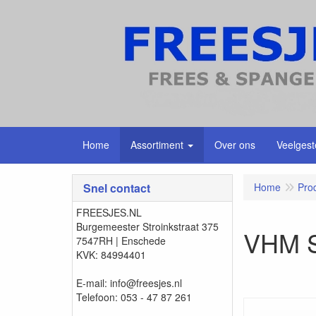
Home
Assortiment
Over ons
Veelgest
Snel contact
Home
Pro
FREESJES.NL
Burgemeester Stroinkstraat 375
VHM S
7547RH | Enschede
KVK: 84994401
E-mail: info@freesjes.nl
Telefoon: 053 - 47 87 261