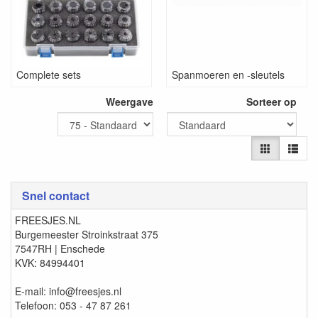
Draai de spanmoer NOOIT op de spantanghouder als de
spantang niet goed in de spanmoer zit gemonteerd.
Complete sets
Spanmoeren en -sleutels
Weergave
Sorteer op
Snel contact
FREESJES.NL
Burgemeester Stroinkstraat 375
7547RH | Enschede
KVK: 84994401
E-mail: info@freesjes.nl
Telefoon: 053 - 47 87 261