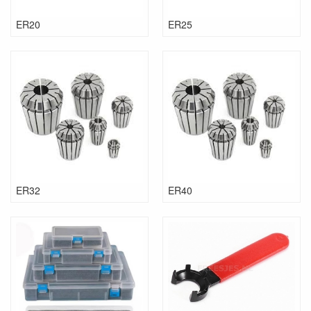
ER20
ER25
plaatsen van de spantang
verwijderen van de spantang
ER32
ER40
ER Spantangen moeten correct worden aangedraaid. Velen
denken dat de spanmoer vaster dan vast moet worden
aangedraaid echter niets is minder waar.
Het overmatig vastdraaien van de spanmoer zal in werkelijkheid
de spankracht en nauwkeurigheid verminderen.
Ook zal de spantang vervormd worden en de standtijd behoorlijk
verkorten.