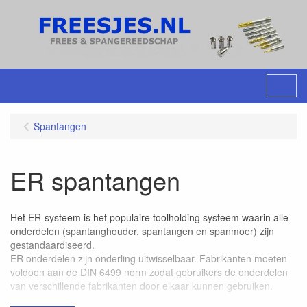
Menu
Spantangen
ER spantangen
Het ER-systeem is het populaire toolholding systeem waarin alle
onderdelen (spantanghouder, spantangen en spanmoer) zijn
gestandaardiseerd.
ER onderdelen zijn onderling uitwisselbaar. Fabrikanten moeten
voldoen aan de DIN 6499 norm zodat gebruikers de onderdelen
van verschillende fabrikanten door elkaar kunnen gebruiken.