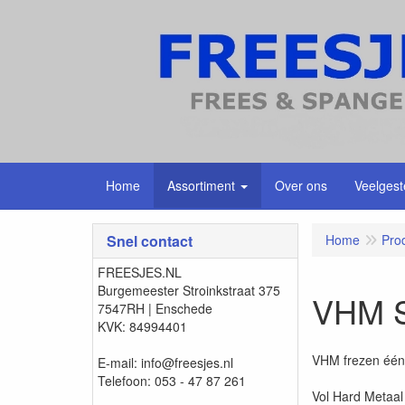
Home
Assortiment
Over ons
Veelgest
Snel contact
Home
Pro
FREESJES.NL
Burgemeester Stroinkstraat 375
VHM Sp
7547RH | Enschede
KVK: 84994401
VHM frezen één
E-mail: info@freesjes.nl
Telefoon: 053 - 47 87 261
Vol Hard Metaal