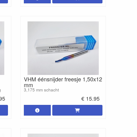
VHM éénsnijder freesje 1,50x12
mm
g
3,175 mm schacht
.95
€ 15.95