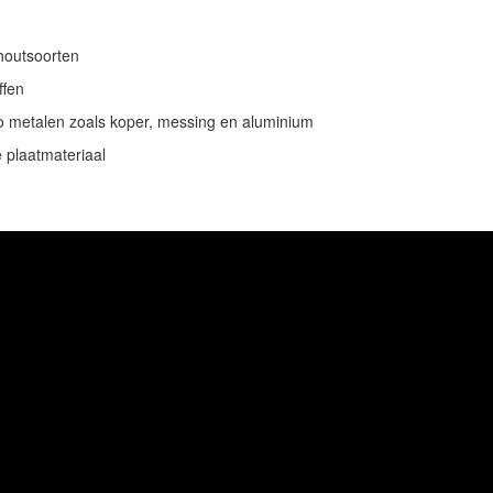
houtsoorten
ffen
o metalen zoals koper, messing en aluminium
 plaatmateriaal