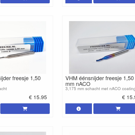
jder freesje 1,50
VHM éénsnijder freesje 1,50
mm nACO
acht
3,175 mm schacht met nACO coatin
€ 15.95
€ 15