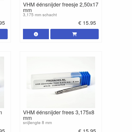
VHM éénsnijder freesje 2,50x17
mm
3,175 mm schacht
.95
€ 15.95
m
VHM éénsnijder frees 3,175x8
mm
snijlengte 8 mm
.95
€ 15.95