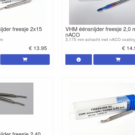
jder freesje 2x15
VHM éénsnijder freesje 2,0
nACO
mm
3,175 mm schacht met nACO coatin
€ 13.95
€ 14
jder freesje 2,40