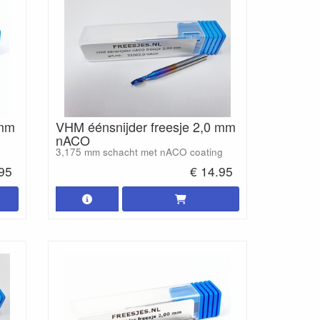
 mm
VHM éénsnijder freesje 2,0 mm
nACO
3,175 mm schacht met nACO coating
.95
€ 14.95