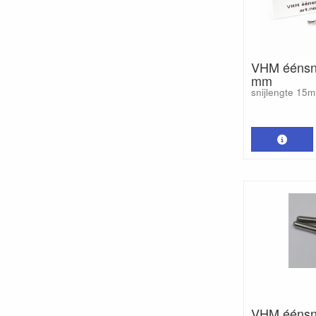
VHM éénsni
mm
snijlengte 15
VHM éénsni