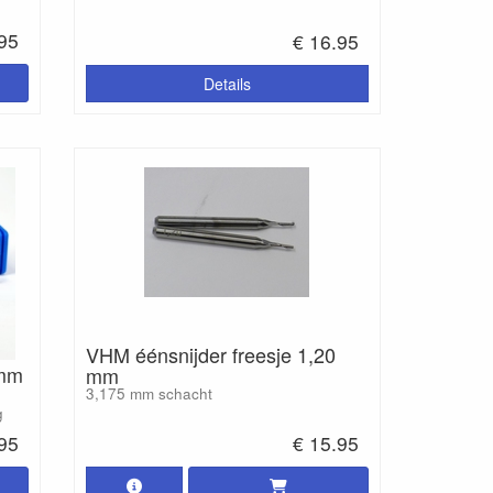
.95
€ 16.95
Details
VHM éénsnijder freesje 1,20
 mm
mm
3,175 mm schacht
g
.95
€ 15.95