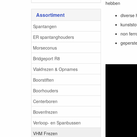
hebben
Assortiment
diverse 
kunststo
Spantangen
non ferr
ER spantanghouders
geperste
Morseconus
Bridgeport R8
Vlakfrezen & Opnames
Boorstiften
Boorhouders
Centerboren
Bovenfrezen
Verloop- en Spanbussen
VHM Frezen