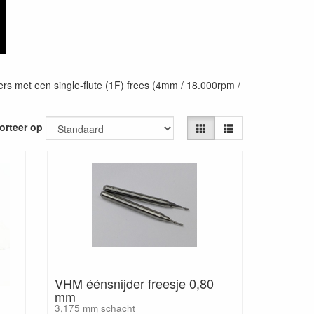
ters met een single-flute (1F) frees (4mm / 18.000rpm /
orteer op
VHM éénsnijder freesje 0,80
mm
3,175 mm schacht