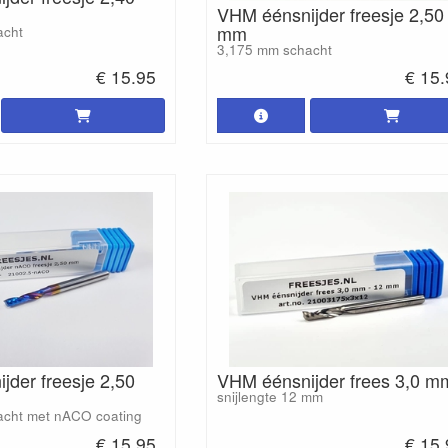
VHM éénsnijder freesje 2,50
mm
acht
3,175 mm schacht
€ 15.95
€ 15
jder freesje 2,50
VHM éénsnijder frees 3,0 m
snijlengte 12 mm
acht met nACO coating
€ 15.95
€ 15