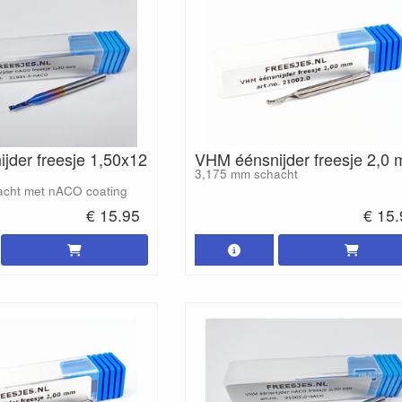
jder freesje 1,50x12
VHM éénsnijder freesje 2,0
3,175 mm schacht
acht met nACO coating
€ 15.95
€ 15