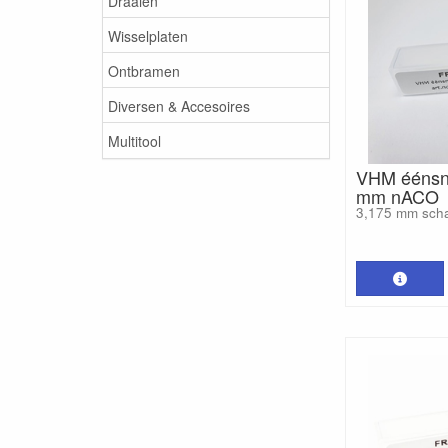
Draaien
Wisselplaten
Ontbramen
Diversen & Accesoires
Multitool
VHM éénsni
mm nACO
3,175 mm sch