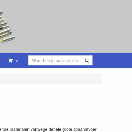
Zoeken
0
olgende materialen vanwege dehele grote spaanafvoer