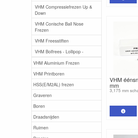
VHM Compressiefrezen Up &
Down
VHM Conische Ball Nose
Frezen
VHM Freesstiften
VHM Bolfrees - Lollipop -
VHM Aluminium Frezen
VHM Printboren
VHM éénsni
HSS(E/M2AL) frezen
mm
3,175 mm sch
Graveren
Boren
Draadsnijden
Ruimen