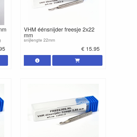
 mm
VHM éénsnijder freesje 2x22
mm
g
snijlengte 22mm
.95
€ 15.95